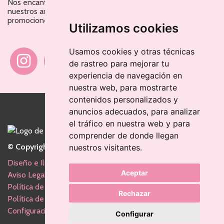
Nos encanta tenerte en redes sociales. ¡No te pierdas
nuestros artículos y consejos ni nuestras campañas y
promociones!
Utilizamos cookies
Usamos cookies y otras técnicas
de rastreo para mejorar tu
experiencia de navegación en
nuestra web, para mostrarte
contenidos personalizados y
anuncios adecuados, para analizar
el tráfico en nuestra web y para
comprender de donde llegan
© Copyright Consulta Felina 2025
nuestros visitantes.
Diseño e Ilustraciones por Alicia Gosálbez
Aceptar
Aviso Legal
Política de Privacidad
Rechazar
Política de Cookies
Configuración de cookies
Configurar